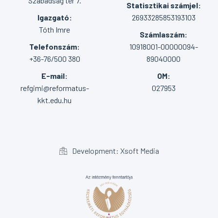
Szabadság tér 7.
Statisztikai számjel:
Igazgató:
26933285853193103
Tóth Imre
Számlaszám:
Telefonszám:
10918001-00000094-
+36-76/500 380
89040000
E-mail:
OM:
refgimi@reformatus-
027953
kkt.edu.hu
Development: Xsoft Media