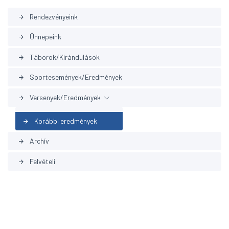
Rendezvényeink
arrow_forward
Ünnepeink
arrow_forward
Táborok/Kirándulások
arrow_forward
Sportesemények/Eredmények
arrow_forward
Versenyek/Eredmények
arrow_forward
Korábbi eredmények
arrow_forward
Archív
arrow_forward
Felvételi
arrow_forward