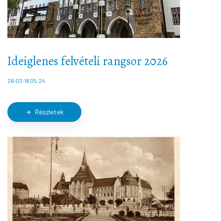
Ideiglenes felvételi rangsor 2026
26-03-16 05:24
Részletek
arrow_forward