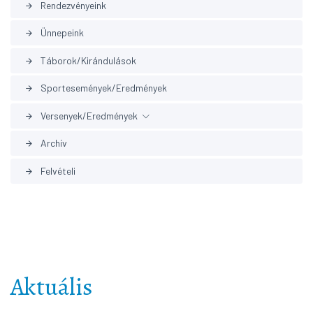
Rendezvényeink
arrow_forward
Ünnepeink
arrow_forward
Táborok/Kirándulások
arrow_forward
Sportesemények/Eredmények
arrow_forward
Versenyek/Eredmények
arrow_forward
Archív
arrow_forward
Korábbi eredmények
arrow_forward
Felvételi
arrow_forward
Aktuális