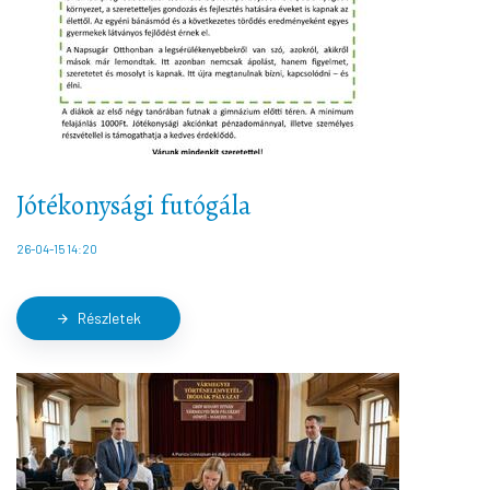
Jótékonysági futógála
26-04-15 14:20
Részletek
arrow_forward