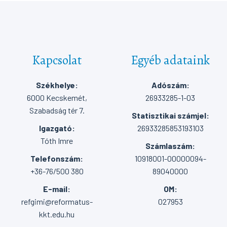
Kapcsolat
Egyéb adataink
Székhelye:
Adószám:
6000 Kecskemét,
26933285-1-03
Szabadság tér 7.
Statisztikai számjel:
Igazgató:
26933285853193103
Tóth Imre
Számlaszám:
Telefonszám:
10918001-00000094-
+36-76/500 380
89040000
E-mail:
OM:
refgimi@reformatus-
027953
kkt.edu.hu