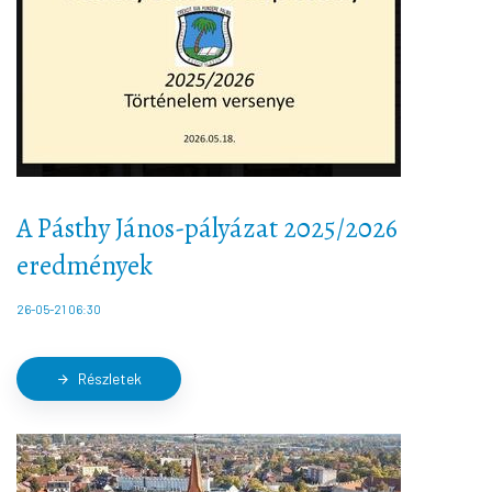
A Pásthy János-pályázat 2025/2026
eredmények
26-05-21 06:30
Részletek
arrow_forward