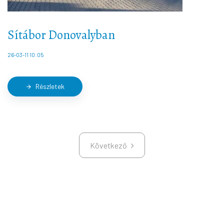
Sítábor Donovalyban
26-03-11 10:05
Részletek
arrow_forward
Következő
Következő