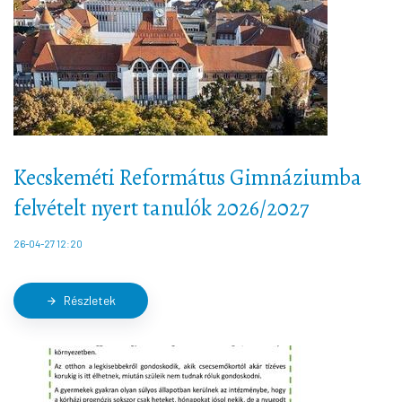
Kecskeméti Református Gimnáziumba
felvételt nyert tanulók 2026/2027
26-04-27 12:20
Részletek
arrow_forward