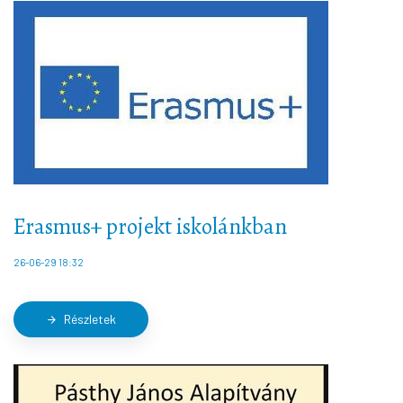
Erasmus+ projekt iskolánkban
26-06-29 18:32
Részletek
arrow_forward