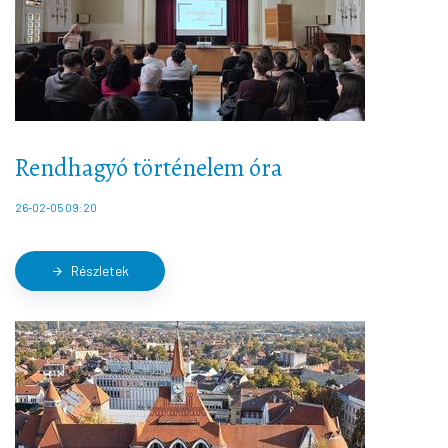
Rendhagyó történelem óra
26-02-05 09:20
Részletek
arrow_forward