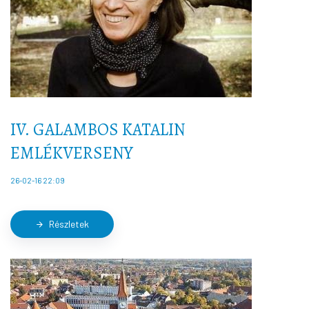
IV. GALAMBOS KATALIN
EMLÉKVERSENY
26-02-16 22:09
Részletek
arrow_forward