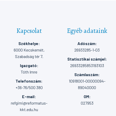
Kapcsolat
Egyéb adataink
Székhelye:
Adószám:
6000 Kecskemét,
26933285-1-03
Szabadság tér 7.
Statisztikai számjel:
Igazgató:
26933285853193103
Tóth Imre
Számlaszám:
Telefonszám:
10918001-00000094-
+36-76/500 380
89040000
E-mail:
OM:
refgimi@reformatus-
027953
kkt.edu.hu