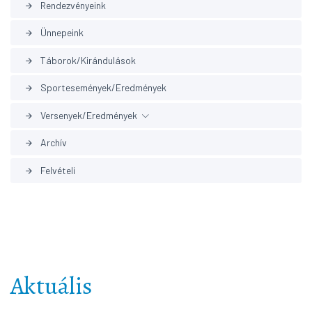
Rendezvényeink
arrow_forward
Ünnepeink
arrow_forward
Táborok/Kirándulások
arrow_forward
Sportesemények/Eredmények
arrow_forward
Versenyek/Eredmények
arrow_forward
Archív
arrow_forward
Korábbi eredmények
arrow_forward
Felvételi
arrow_forward
Aktuális