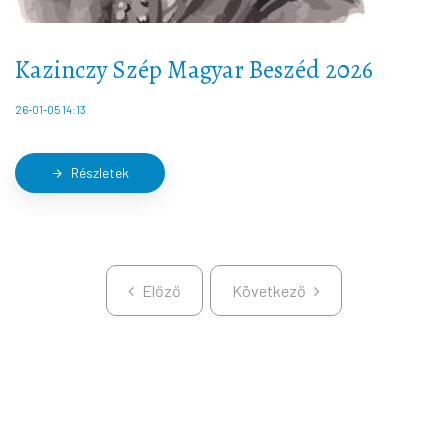
Kazinczy Szép Magyar Beszéd 2026
26-01-05 14:13
Részletek
arrow_forward
Előző
Következő
Előző
Következő