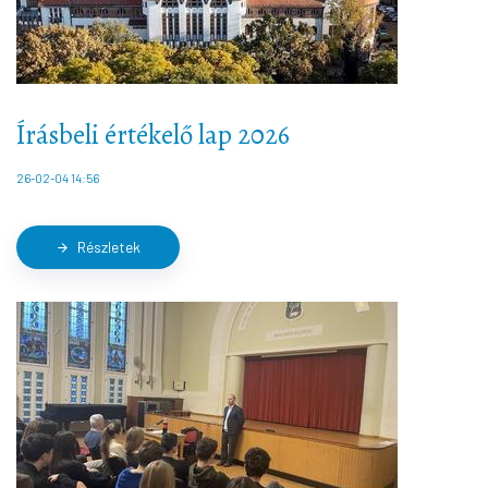
Írásbeli értékelő lap 2026
26-02-04 14:56
Részletek
arrow_forward