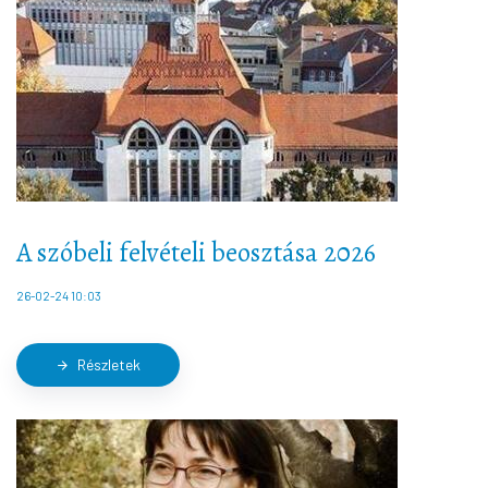
A szóbeli felvételi beosztása 2026
26-02-24 10:03
Részletek
arrow_forward