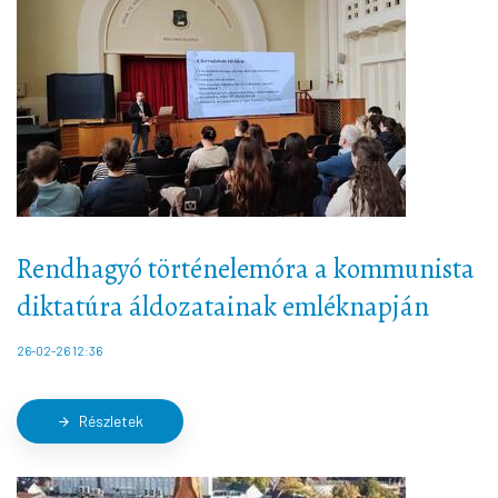
Rendhagyó történelemóra a kommunista
diktatúra áldozatainak emléknapján
26-02-26 12:36
Részletek
arrow_forward