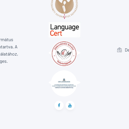
ormátus
tartva. A
De
álatához,
ges.