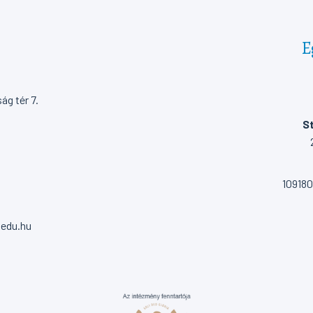
E
g tér 7.
St
10918
.edu.hu