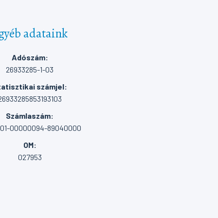
gyéb adataink
Adószám:
26933285-1-03
atisztikai számjel:
26933285853193103
Számlaszám:
001-00000094-89040000
OM:
027953