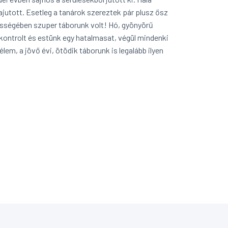
utott. Esetleg a tanárok szereztek pár plusz ősz
sségében szuper táborunk volt! Hó, gyönyörű
a kontrolt és estünk egy hatalmasat, végül mindenki
lem, a jövő évi, ötödik táborunk is legalább ilyen