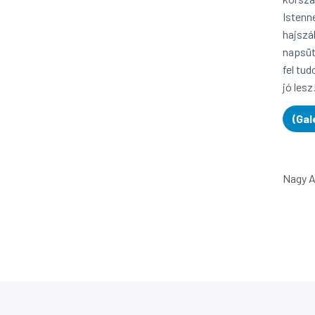
Istenn
hajszá
napsüt
fel tud
jó lesz
(Gal
Nagy 