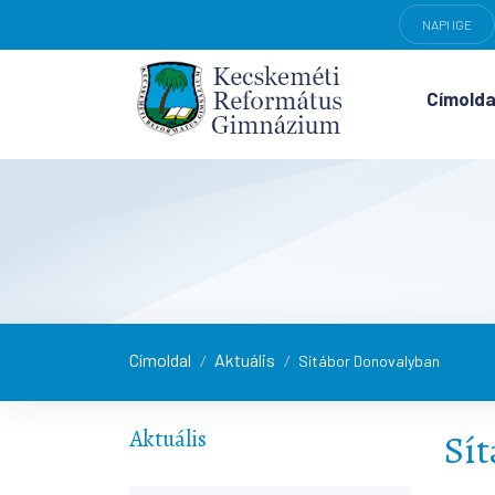
NAPI IGE
Címolda
Címoldal
Aktuális
/
/
Sítábor Donovalyban
Aktuális
Sí