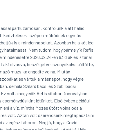
ymással párhuzamosan, kontrolunk alatt halad,
élet, kedvtelések- szépen működnek egymás
hetjük is a mindennapokat. Azonban ha a két léc
 egy hatalmasat. Nem tudom, hogy bármelyik Refis
 mindenesetre 2026.02.24-én 93 diák és 7 tanár
olt aki olvasva, beszélgetve, szunyókálva töltötte,
ármazó muzsika engedte volna. Miután
a szobákat és vártuk a másnapot, hogy végre
án, de hála Szilárd bácsi és Szabi bácsi
 Ez volt a negyedik Refis sítábor Donovalyban.
s eseménydús kint létünket. Első évben például
leni a víz, mintha Mózes ütött volna oda a
örés volt. Aztán volt szerencsénk megtapasztalni
i az egész táboron. Még jó, hogy a Covid
i évben sajnos a sérülésekből jutott ki. Hála