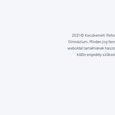
2021 © Kecskeméti Ref
Gimnázium. Minden jog fenn
weboldal tartalmának haszn
külön engedély szüksé