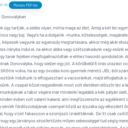
 10:05
,
Mentés PDF-be
r Donovalyban
k úgy tartják, a síelés olyan, minta maga az élet. Amíg a két léc eg
nincs nagy baj. Vagyis ha a dolgaink -munka, kötelességek, magán
t, képesek vagyunk az egyensúly megtartására, akkor még akár élvez
étes irányba indul el, na akkor abba vagy szétszakadunk vagy esünk
agy tanár fejében megfogalmazódtak-e ehhez hasonló gondolatok, de
útnak Donovalyba, hogy síeljen egy jót. A körülbelül 6 órás utazást v
e töltötte volna, ha az egy óvodás korú gyermek méretű JBL-ból sz
eztünk indultunk is elfogyasztani a vacsoránkat, majd elfoglaltuk 
ssünk. A csapat közel negyedének most volt életében először léc a láb
munkájának a tábor végére már mindenki legalább a kék pályán síelt.
minden évben volt valami kaland, ami megfűszerezte az egyébként i
 néniék fürdőszobájának csempéi közül az éjszaka úgy elkezdett öm
al, hogy vizet fakasszon a szomjazó izráelitáknak. De itt csak csőt
, hogy egy járványos vírusfertőzés milyen sebességgel tud végig menn
kból maradt nálunk néhány maszk, no meg volt széntablettánk. Az ide