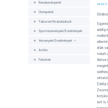
Rendezvényeink
arrow_forward
26-03-11
Ünnepeink
arrow_forward
Sítábo
Táborok/Kirándulások
arrow_forward
Egyese
addig 
Sportesemények/Eredmények
arrow_forward
mellet
Versenyek/Eredmények
arrow_forward
ellent
diák v
Archív
arrow_forward
Korábbi eredmények
arrow_forward
indult 
illetv
Felvételi
arrow_forward
megérk
síelhe
oktató
Eddig 
Zsuzsa
botjáv
azt is
korsza