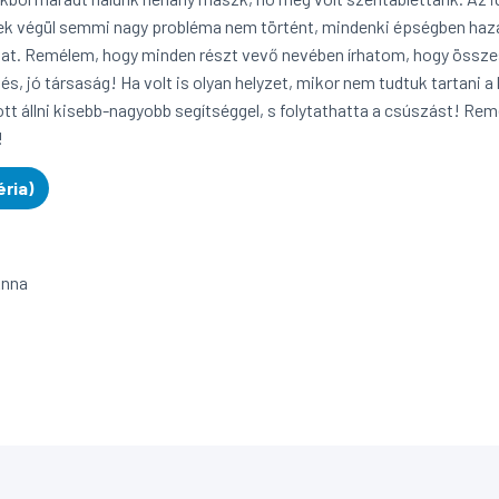
ek végül semmi nagy probléma nem történt, mindenki épségben hazaj
lat. Remélem, hogy minden részt vevő nevében írhatom, hogy össze
és, jó társaság! Ha volt is olyan helyzet, mikor nem tudtuk tartani 
ott állni kisebb-nagyobb segítséggel, s folytathatta a csúszást! Remé
!
éria)
Anna