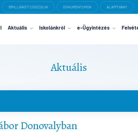
BRILLIÁNST CSISZOLNI
DOKUMENTUMOK
ALAPÍTVÁNY
l
Aktuális
Iskolánkról
e-Ügyintézés
Felvéte
Aktuális
tábor Donovalyban