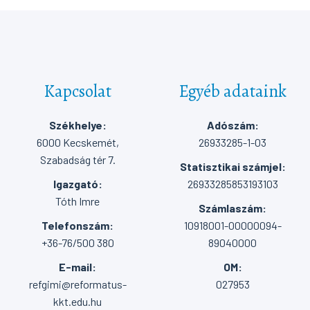
Kapcsolat
Egyéb adataink
Székhelye:
Adószám:
6000 Kecskemét,
26933285-1-03
Szabadság tér 7.
Statisztikai számjel:
Igazgató:
26933285853193103
Tóth Imre
Számlaszám:
Telefonszám:
10918001-00000094-
+36-76/500 380
89040000
E-mail:
OM:
refgimi@reformatus-
027953
kkt.edu.hu