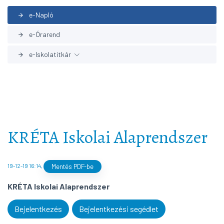
e-Napló
arrow_forward
e-Órarend
arrow_forward
e-Iskolatitkár
arrow_forward
Levél az iskolatitkárnak
arrow_forward
Nyomtatványok
arrow_forward
KRÉTA Iskolai Alaprendszer
19-12-19 16:14
,
Mentés PDF-be
KRÉTA Iskolai Alaprendszer
Bejelentkezés
Bejelentkezési segédlet