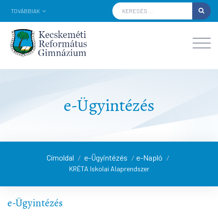
TOVÁBBIAK
e-Ügyintézés
Címoldal
e-Ügyintézés
e-Napló
/
/
/
KRÉTA Iskolai Alaprendszer
e-Ügyintézés