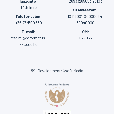
Igazgató:
26933285853193103
Tóth Imre
Számlaszám:
Telefonszám:
10918001-00000094-
+36-76/500 380
89040000
E-mail:
OM:
refgimi@reformatus-
027953
kkt.edu.hu
Development: Xsoft Media