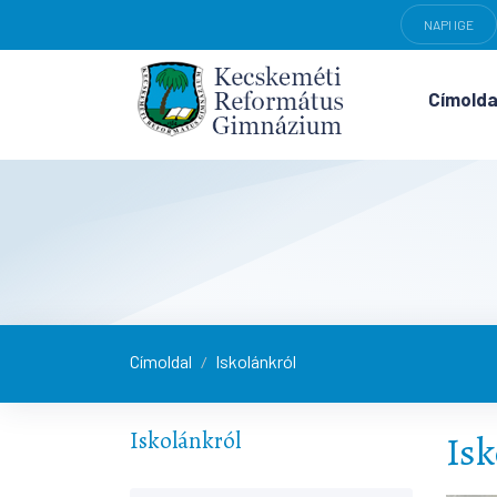
NAPI IGE
Címolda
Címoldal
Iskolánkról
/
Iskolánkról
Isk