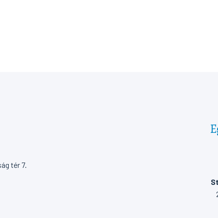
E
g tér 7.
St