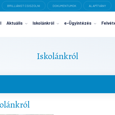
BRILLIÁNST CSISZOLNI
DOKUMENTUMOK
ALAPÍTVÁNY
l
Aktuális
Iskolánkról
e-Ügyintézés
Felvéte
Iskolánkról
olánkról