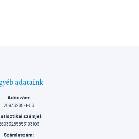
gyéb adataink
Adószám:
26933285-1-03
atisztikai számjel:
26933285853193103
Számlaszám: