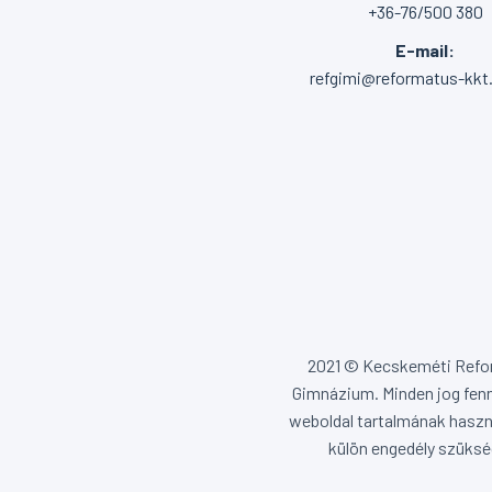
+36-76/500 380
E-mail:
refgimi@reformatus-kkt
2021 © Kecskeméti Ref
Gimnázium. Minden jog fenn
weboldal tartalmának haszn
külön engedély szüksé