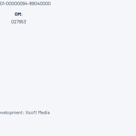
001-00000094-89040000
OM:
027953
velopment: Xsoft Media