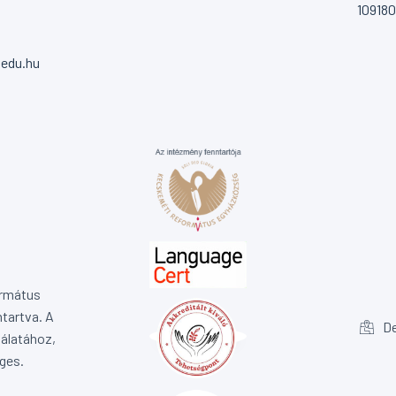
10918
.edu.hu
ormátus
tartva. A
De
álatához,
ges.