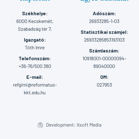
Székhelye:
Adószám:
6000 Kecskemét,
26933285-1-03
Szabadság tér 7.
Statisztikai számjel:
Igazgató:
26933285853193103
Tóth Imre
Számlaszám:
Telefonszám:
10918001-00000094-
+36-76/500 380
89040000
E-mail:
OM:
refgimi@reformatus-
027953
kkt.edu.hu
Development: Xsoft Media