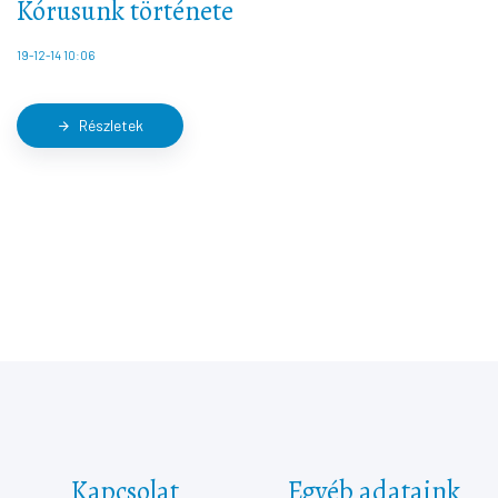
Kórusunk története
19-12-14 10:06
Részletek
arrow_forward
Kapcsolat
Egyéb adataink