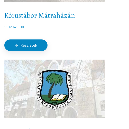
Kórustábor Mátraházán
19-12-14 10:10
Részletek
arrow_forward