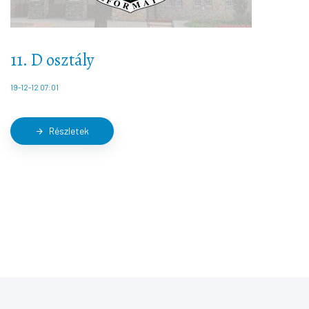
11. D osztály
19-12-12 07:01
Részletek
arrow_forward