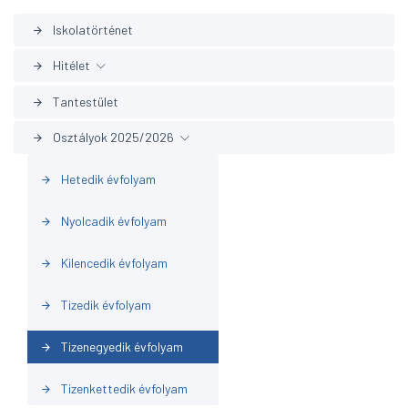
Iskolatörténet
arrow_forward
Hitélet
arrow_forward
Tantestület
arrow_forward
Áhitat
arrow_forward
Osztályok 2025/2026
arrow_forward
Aktuálisok
arrow_forward
Hetedik évfolyam
arrow_forward
Beszámolók
arrow_forward
Nyolcadik évfolyam
arrow_forward
BIOLKA
arrow_forward
Kilencedik évfolyam
arrow_forward
Galéria
arrow_forward
Tizedik évfolyam
arrow_forward
Tizenegyedik évfolyam
arrow_forward
Tizenkettedik évfolyam
arrow_forward