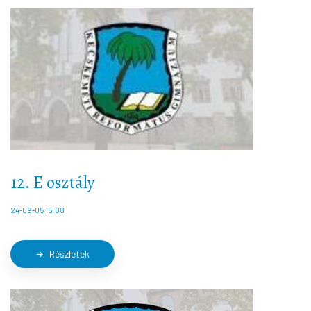
Történelem
arrow_forward
12. E osztály
24-09-05 15:08
Részletek
arrow_forward