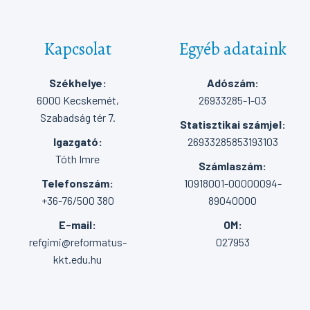
Kapcsolat
Egyéb adataink
Székhelye:
Adószám:
6000 Kecskemét,
26933285-1-03
Szabadság tér 7.
Statisztikai számjel:
Igazgató:
26933285853193103
Tóth Imre
Számlaszám:
Telefonszám:
10918001-00000094-
+36-76/500 380
89040000
E-mail:
OM:
refgimi@reformatus-
027953
kkt.edu.hu