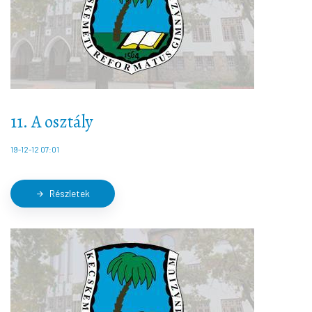
11. A osztály
19-12-12 07:01
Részletek
arrow_forward