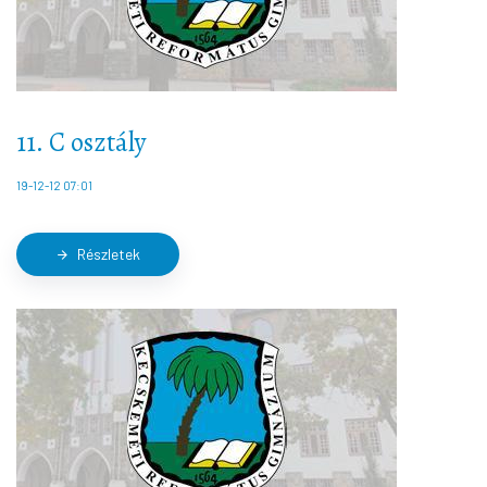
11. C osztály
19-12-12 07:01
Részletek
arrow_forward