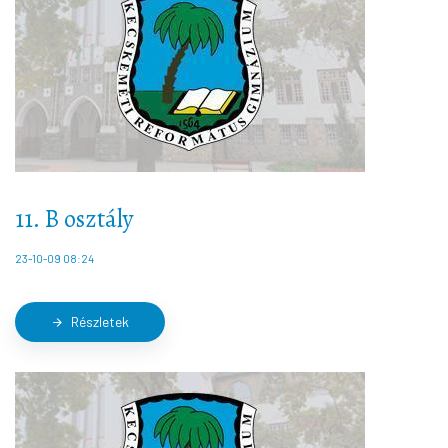
11. B osztály
23-10-09 08:24
Részletek
arrow_forward