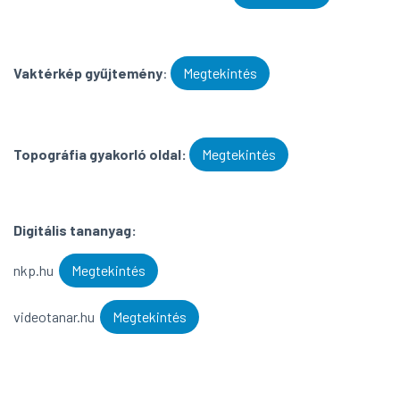
Vaktérkép gyűjtemény
:
Megtekintés
Topográfia gyakorló oldal:
Megtekintés
Digitális tananyag:
nkp.hu
Megtekintés
videotanar.hu
Megtekintés