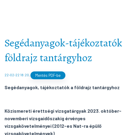
Biológia
arrow_forward
Kamara kórus
arrow_forward
Fizika
arrow_forward
Földrajz
arrow_forward
Segédanyagok-tájékoztatók
Matematika
arrow_forward
földrajz tantárgyhoz
Történelem
arrow_forward
22-02-22 18:20
,
Mentés PDF-be
Segédanyagok, tájékoztatók a földrajz tantárgyhoz
Közismereti érettségi vizsgatárgyak 2023. október-
novemberi vizsgaidőszakig érvényes
vizsgakövetelményei (2012-es Nat-ra épülő
vizsgakövetelmények)