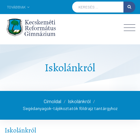
TOVÁBBIAK
Iskolánkról
Címoldal
Iskolánkról
/
/
Segédanyagok-tájékoztatók földrajz tantárgyhoz
Iskolánkról