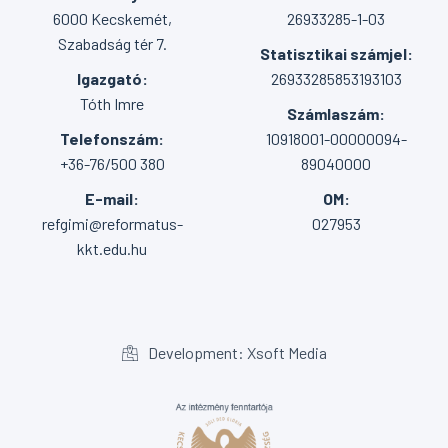
6000 Kecskemét,
26933285-1-03
Szabadság tér 7.
Statisztikai számjel:
Igazgató:
26933285853193103
Tóth Imre
Számlaszám:
Telefonszám:
10918001-00000094-
+36-76/500 380
89040000
E-mail:
OM:
refgimi@reformatus-
027953
kkt.edu.hu
Development: Xsoft Media